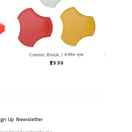
Cosmic Block / কসমিক ব্লক
Zig Zag Block 80mm / 
₹29.99
₹25.00
ign Up Newsletter