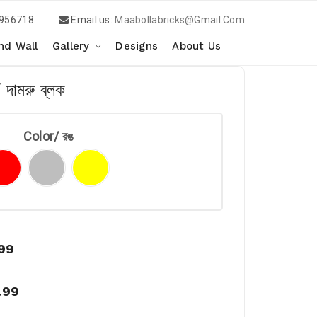
956718
Email us:
Maabollabricks@gmail.com
d Wall
Gallery
Designs
About Us
ামরু ব্লক
Color/ রঙ
.99
.99