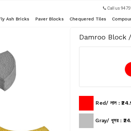
Call us
9475
Fly Ash Bricks
Paver Blocks
Chequered Tiles
Compoun
 Us
Damroo Block / দ
Red/ লাল :
₹24
Gray/ ধূসর :
₹24